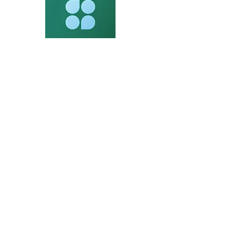
Contáctenos
119-15 27th Ave Flushing, Nueva York
11354
info@wvnursing.net