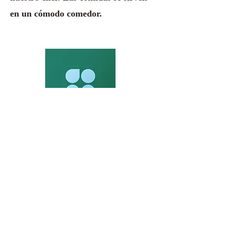
en un cómodo comedor.
Contáctenos
119-15 27th Ave Flushing, Nueva York
11354
info@wvnursing.net